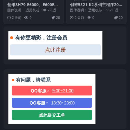
创维8H79-E6000、E600E、
创维5S21-K2系列主程序201
M7系列主程序(8H79-M7-OT
60523_U盘刷机固件
固件说明： 适用机芯：8H79 适用
固件说明： 适用机芯：5S21 适用
A全量升级包)20180116_U盘
机型：E6000、E600E、M7 固件
机型：K2 固件大小：431 M 刷机
2 天前
0
20
2 天前
0
20
大小...
方法：...
刷机固件
有你更精彩，注册会员
点此注册
有问题，请联系
QQ客服♂
9:00~21:00
QQ客服♀
18:30~23:00
点此提交工单