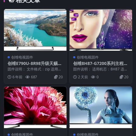
创维电视固件
创维电视固件
创维E790U-8R98升级天赐3.
创维8H87-G7200系列主程序
2
HDR版本20151221_U盘刷机
固件说明： 文件格式：zip 适用机
固件说明： 适用机芯：8H87 适用
芯：8R98 适用机型：E790U 本地
固件
机型：G7200 固件大小：1484 M
6 年前
687
20
2 天前
0
20
OT...
刷...
创维电视固件
创维电视固件