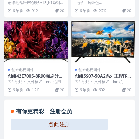
酷开5.0主程序刷机电视固件
刷机电视固件包
创维电视酷开论坛8A13_K1系列酷
包含：烧录包
包
开5.0主程序升级包
—————————————————
6 年前
912
20
6 年前
2.7K
20
———————————...
...
创维电视固件
创维电视固件
创维42E700S-8R90强刷升级
创维5S07-50A2系列主程序
救砖固件刷机包
强制升级救砖刷机包
固件说明： 文件格式：img 适用
固件说明： 文件格式：bin 机
机芯：8R90 适用机型：E700S 刷
芯：5S07 机 ...
6 年前
1.2K
20
6 年前
602
20
机方法...
有你更精彩，注册会员
点此注册