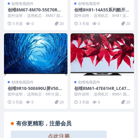
创维电视固件
创维电视固件
创维8M67-8M70-55E70RD
创维8H81-14A55系列酷开论
奇美屏更改百事通数据_U盘
坛5.0主程序20151125_U盘
固件说明： 适用机芯：8M67 固件
固件说明： 适用机芯：8H81 适用
刷机固件
大小：38 M 刷机方法： 第一种方
刷机固件
机型：14A55 固件大小：580 M
3 天前
0
20
3 天前
0
20
法： 1...
刷机...
创维电视固件
创维电视固件
创维9R10-50E690U屏V500D
创维8M61-47E61HR_LC470
K2-KS1_20140411_U盘刷机
EUN-SDV1_U盘刷机固件
固件说明： 适用机芯：9R10 固件
固件说明： 适用机芯：8M61 固件
固件
大小：408 M 刷机方法： 第一种
大小：73 M 刷机方法： 第一种方
3 天前
0
20
3 天前
0
20
方法： ...
法： 1...
有你更精彩，注册会员
点此注册