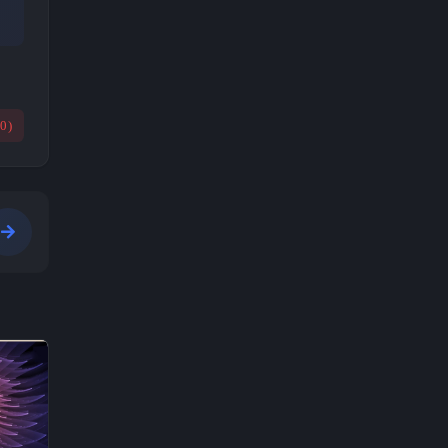
(
0
)