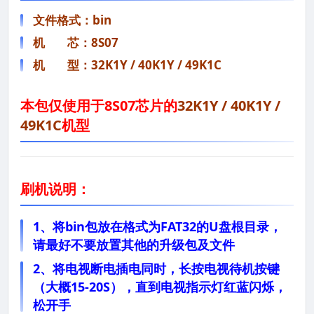
文件格式：bin
机 芯：8S07
机 型：
32K1Y / 40K1Y / 49K1C
本包仅使用于
8S07芯片的
32K1Y / 40K1Y /
49K1C
机型
刷机说明：
1、将bin包放在格式为FAT32的U盘根目录，
请最好不要放置其他的升级包及文件
2、将电视断电插电同时，长按电视待机按键
（大概15-20S），直到电视指示灯红蓝闪烁，
松开手