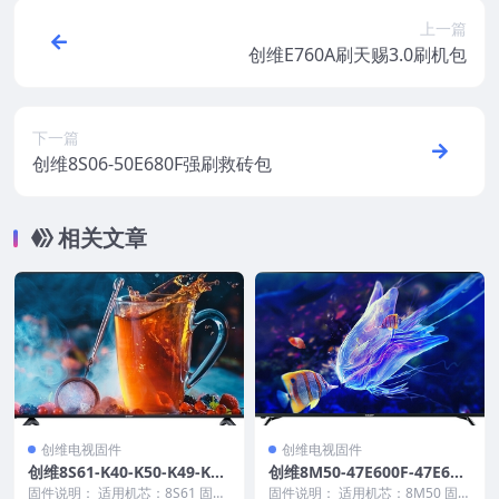
上一篇
创维E760A刷天赐3.0刷机包
下一篇
创维8S06-50E680F强刷救砖包
相关文章
创维电视固件
创维电视固件
创维8S61-K40-K50-K49-K65
创维8M50-47E600F-47E610
主程序20150515_U盘刷机固
G-47E615L屏SEL470F0(LDF
固件说明： 适用机芯：8S61 固件
固件说明： 适用机芯：8M50 固件