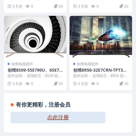
件
大小：590 M 刷机方法： 第一种
-010)_U盘刷机固件
大小：71 M 刷机方法： 第一种方
3 天前
0
20
3 天前
0
20
方法： ...
法： 1...
创维电视固件
创维电视固件
创维8S09-55E790U、65E79
创维8R50-32E7CRN-TPT315
0U天赐4.1软件主程序20140
B5-TAT01_U盘刷机固件
固件说明： 适用机芯：8S09 固件
固件说明： 适用机芯：8R50 固件
721_U盘刷机固件
大小：1265 M 刷机方法： 第一种
大小：44 M 刷机方法： 第一种方
3 天前
0
20
3 天前
0
20
方法：...
法： 1...
有你更精彩，注册会员
点此注册