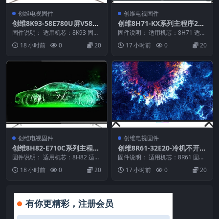
创维电视固件
创维电视固件
创维8K93-58E780U屏V580D
创维8H71-KX系列主程序201
K1-LS1_20130828_U盘刷机
61219_U盘刷机固件
固件说明： 适用机芯：8K93 固件
固件说明： 适用机芯：8H71 适用
固件
大小：391 M 刷机方法： 第一种
机型：KX 固件大小：400 M 刷机
18 小时前
0
20
17 小时前
0
20
方法： ...
方法：...
创维电视固件
创维电视固件
创维8H82-E710C系列主程序
创维8R61-32E20-冷机不开机
20160304_U盘刷机固件
升级数据20110926_U盘刷机
固件说明： 适用机芯：8H82 适用
固件说明： 适用机芯：8R61 固件
机型：E710C 固件大小：815 M
固件
大小：34 M 刷机方法： 第一种方
18 小时前
0
20
17 小时前
0
20
刷机...
法： 1...
有你更精彩，注册会员