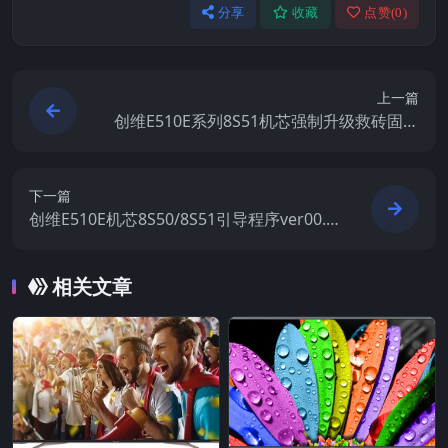
分享
收藏
点赞(
0
)
上一篇
创维E510E系列8S51机芯强制升级救砖固件
刷机包
下一篇
创维E510E机芯8S50/8S51引导程序ver00.0
3
相关文章