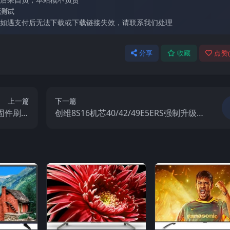
测试
如遇支付后无法下载或下载链接失效，请联系我们处理
分享
收藏
点赞
上一篇
下一篇
砖固件刷机
创维8S16机芯40/42/49E5ERS强制升级救
包
砖固件刷机包