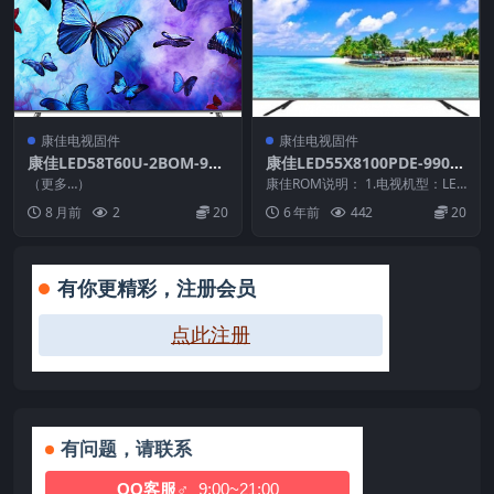
康佳电视固件
康佳电视固件
康佳LED58T60U-2BOM-990
康佳LED55X8100PDE-9901
15785-V1.0.02-71003342-U
1012-V1.0.01原厂系统刷机
（更多…）
康佳ROM说明： 1.电视机型：LED
盘升级包_U盘刷机固件
电视固件包下载
55X8100PDE 2.物料号：9901...
8 月前
2
20
6 年前
442
20
有你更精彩，注册会员
点此注册
有问题，请联系
QQ客服♂
9:00~21:00