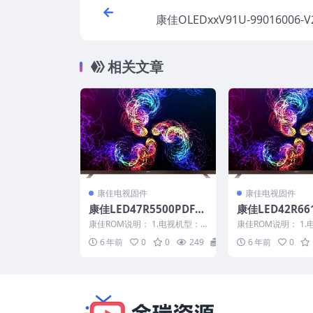
康佳OLEDxxV91U-99016006-V
程序20161215原厂系统刷机
相关文章
康佳电视固件
康佳电视固件
康佳LED47R5500PDF-9
康佳LED42R66
9012133-V1.0.03_7200
ED42R6670U_
康佳ROM说明： 1.电视机型：L
康佳ROM说明： 1.
0328YT原厂系统刷机电
2-V2.0.01_201
ED47R5500PDF 2.物料号：990
ED42R6610AU、LE
6 年前
0
0
249
20
6 年前
0
1...
U...
视固件包下载
75554原厂系
固件包下载