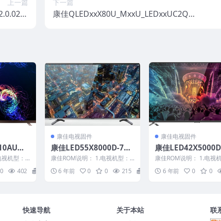
上一篇
下一篇
2.0.02主
康佳QLEDxxX80U_MxxU_LEDxxUC2Q_L
电视固件包
ED65X80U-Ursa_99014976-V2.0.01主程
下载
序20161202原厂系统刷机电视固件包下
载
康佳电视固件
康佳电视固件
10AU、L
康佳LED55X8000D-710
康佳LED42X5000D
9901323
01697(LTA550HQ16)-9
010101-V1.1.10_7
电视机型：L
康佳ROM说明： 1.电视机型：L
康佳ROM说明： 1.电视
50601_1
9009093-V1.1.17原厂系
060原厂系统刷机
D42R6670
ED55X8000D 2.物料号：9900
ED42X5000DE 2.物料号
0
402
20
6 年前
0
0
215
20
6 年前
0
0
90...
10...
统刷机电视
统刷机电视固件包下载
件包下载
快速导航
关于本站
联