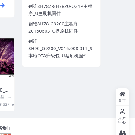
创维8H78Z-8H78Z0-Q21P主程
序_U盘刷机固件
创维8H78-G9200主程序
20150603_U盘刷机固件
创维
8H90_G9200_V016.008.011_9
本地OTA升级包_U盘刷机固件
E_99
1002
机型：L
首页
电视固
：990
327
20
用户
中心
系我们