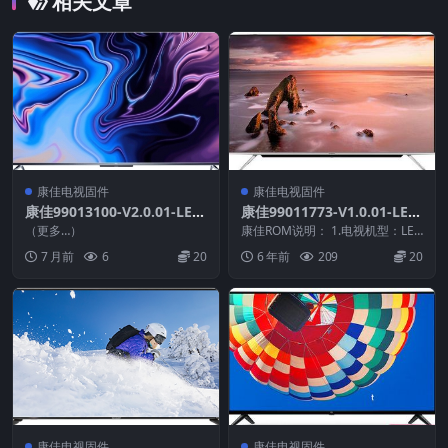
相关文章
康佳电视固件
康佳电视固件
康佳99013100-V2.0.01-LED
康佳99011773-V1.0.01-LED
42R1800A-72000456YT_U
42X8300FX-72001090-MBO
（更多…）
康佳ROM说明： 1.电视机型：LED
盘刷机固件
OT-V1.0.01原厂系统刷机电
42X8300FX 2.物料号：99011...
7 月前
6
20
6 年前
209
20
视固件包下载
康佳电视固件
康佳电视固件