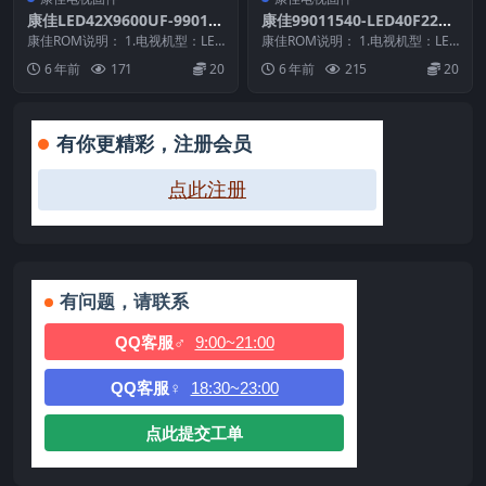
康佳LED42X9600UF-99012
康佳99011540-LED40F2200
390-V1.0.00原厂系统刷机电
NF-72000208YT-V1.1.12原
康佳ROM说明： 1.电视机型：LED
康佳ROM说明： 1.电视机型：LED
视固件包下载
42X9600UF 2.物料号：99012...
厂系统刷机电视固件包下载
40F2200NF 2.物料号：99011...
6 年前
171
20
6 年前
215
20
有你更精彩，注册会员
点此注册
有问题，请联系
QQ客服♂
9:00~21:00
QQ客服♀
18:30~23:00
点此提交工单