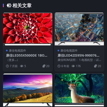
相关文章
康佳电视固件
康佳电视固件
康佳LED55X5000DE 1BOM
康佳LED42IS95N-99007657
SAC-20121231_U盘刷机固
-V1.1.50原厂系统刷机电视固
（更多…）
康佳ROM说明： 1.电视机型：LED
件
件包下载
42IS95N 2.物料号：9900765...
7 月前
5
20
6 年前
176
20