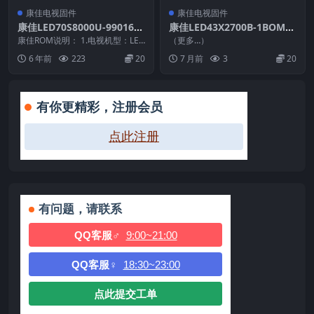
康佳电视固件
康佳电视固件
康佳LED70S8000U-9901642
康佳LED43X2700B-1BOM-9
8-V1.2.11-LQ695R3HB7S
9015180-V2.0.02-72000875
康佳ROM说明： 1.电视机型：LED
（更多…）
（语音兼容软件）原厂系统刷
70S8000U 2.物料号：990164...
YT_U盘刷机固件
6 年前
223
20
7 月前
3
20
机电视固件包下载
有你更精彩，注册会员
点此注册
有问题，请联系
QQ客服♂
9:00~21:00
QQ客服♀
18:30~23:00
点此提交工单