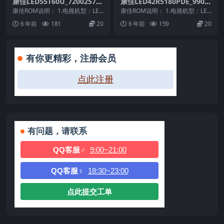
康佳LED55T60U_72002573_
康佳LED42R5180PDE_9901
99014478-V1.1.52_2015041
0807-V1.1.05_72000133YT
康佳ROM说明： 1.电视机型：LED
康佳ROM说明： 1.电视机型：LED
0原厂系统刷机电视固件包下
55T60U 2.物料号：99014478...
原厂系统刷机电视固件包下载
42R5180PDE 2.物料号：9901...
6 年前
181
20
6 年前
159
20
载
有你更精彩，注册会员
点此注册
有问题，请联系
QQ客服♂
9:00~21:00
QQ客服♀
18:30~23:00
点此提交工单