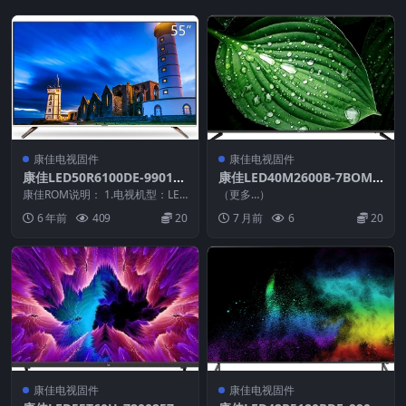
康佳电视固件
康佳电视固件
康佳LED50R6100DE-990111
康佳LED40M2600B-7BOM-
75-V1.0.03原厂系统刷机电视
99015668-V2.0.21-7200071
康佳ROM说明： 1.电视机型：LED
（更多…）
固件包下载
50R6100DE 2.物料号：99011...
6YT_U盘刷机固件
6 年前
409
20
7 月前
6
20
康佳电视固件
康佳电视固件