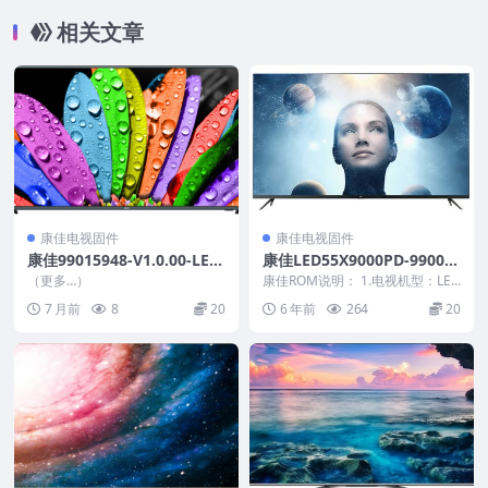
相关文章
康佳电视固件
康佳电视固件
康佳99015948-V1.0.00-LED
康佳LED55X9000PD-99009
49E92U-72001001YT_U盘刷
802-V1.0.13原厂系统刷机电
（更多…）
康佳ROM说明： 1.电视机型：LED
机固件
视固件包下载
55X9000PD 2.物料号：99009...
7 月前
8
20
6 年前
264
20