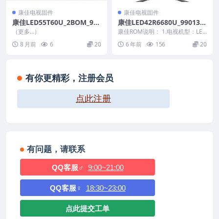
康佳电视固件
康佳电视固件
康佳LED55T60U_2BOM_990
康佳LED42R6680U_990137
15277-V2.0.02_72002573_2
09-V2.0.03_72000622YT_20
（更多…）
康佳ROM说明： 1.电视机型：LED
0150811_121022_U盘刷机
150615_191148原厂系统刷
42R6680U 2.物料号：990137...
8 月前
6
20
6 年前
156
20
固件
机电视固件包下载
有你更精彩，注册会员
点此注册
有问题，请联系
QQ客服♂
9:00~21:00
QQ客服♀
18:30~23:00
点此提交工单