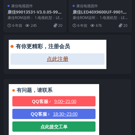
康佳电视固件
康佳电视固件
康佳99013531-V3.0.05-990
康佳LED40X9600UF-99012
13498-V3.0.01-LED50X8800
221-V2.2.00原厂系统刷机电
康佳ROM说明： 1.电视机型：LED
康佳ROM说明： 1.电视机型：LED
U-72000591YT原厂系统刷机
50X8800U 2.物料号：990135...
视固件包下载
40X9600UF 2.物料号：99012...
6 年前
245
20
6 年前
676
20
电视固件包下载
有你更精彩，注册会员
点此注册
有问题，请联系
QQ客服♂
9:00~21:00
QQ客服♀
18:30~23:00
点此提交工单