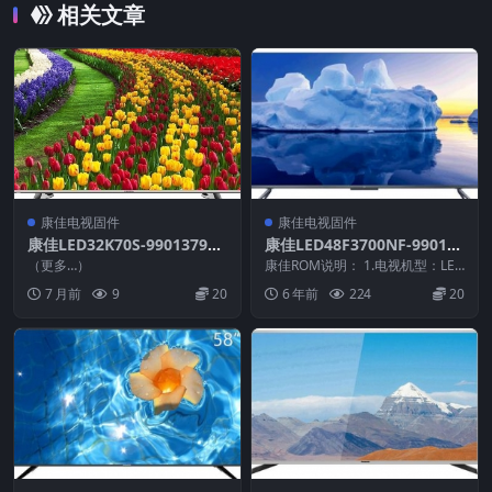
相关文章
康佳电视固件
康佳电视固件
康佳LED32K70S-99013798-
康佳LED48F3700NF-990122
V2.0.18-72000655YT_U盘刷
04-V1.1.16原厂系统刷机电视
（更多…）
康佳ROM说明： 1.电视机型：LED
机固件
固件包下载
48F3700NF 2.物料号：99012...
7 月前
9
20
6 年前
224
20