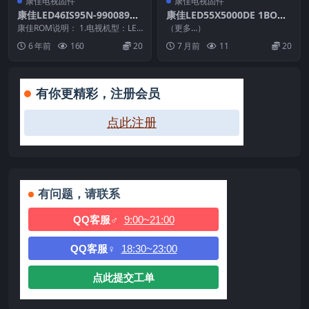
康佳电视固件
康佳电视固件
康佳LED46IS95N-99008965
康佳LED55X5000DE 1BOM
-V1.0.30原厂系统刷机电视固
SAC-20121231_U盘刷机固
康佳ROM说明： 1.电视机型：LED
（更多…）
件包下载
46IS95N 2.物料号：9900896...
件
6 年前
160
20
7 月前
11
20
有你更精彩，注册会员
点此注册
有问题，请联系
QQ客服♂
9:00~21:00
QQ客服♀
18:30~23:00
点此提交工单