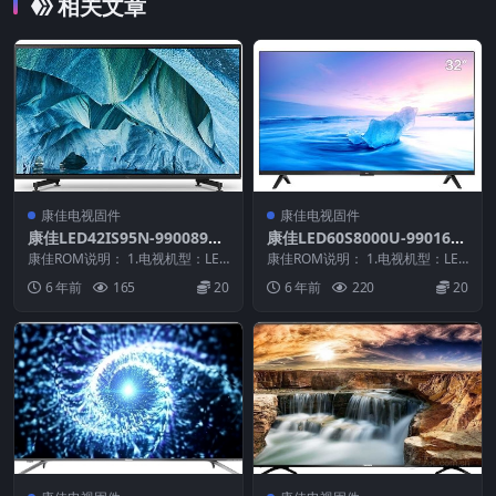
相关文章
康佳电视固件
康佳电视固件
康佳LED42IS95N-99008965
康佳LED60S8000U-9901632
-V1.0.01原厂系统刷机电视固
5-V1.2.09-72001169YT（语
康佳ROM说明： 1.电视机型：LED
康佳ROM说明： 1.电视机型：LED
件包下载
42IS95N 2.物料号：9900896...
音兼容软件）原厂系统刷机电
60S8000U 2.物料号：990163...
6 年前
165
20
6 年前
220
20
视固件包下载