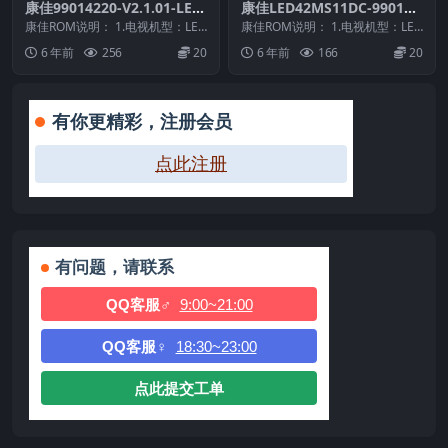
康佳99014220-V2.1.01-LED
康佳LED42MS11DC-990102
50X9800U-2BOM-7200069
43-V1.1.00原厂系统刷机电视
康佳ROM说明： 1.电视机型：LED
康佳ROM说明： 1.电视机型：LED
0YT原厂系统刷机电视固件包
50X9800U 2.物料号：990142...
固件包下载
42MS11DC 2.物料号：990102...
6 年前
256
20
6 年前
166
20
下载
有你更精彩，注册会员
点此注册
有问题，请联系
QQ客服♂
9:00~21:00
QQ客服♀
18:30~23:00
点此提交工单