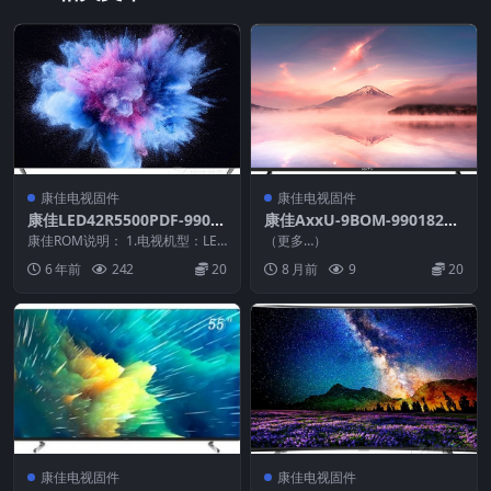
康佳电视固件
康佳电视固件
康佳LED42R5500PDF-9901
康佳AxxU-9BOM-99018221
1691-V1.1.04-72000256YT
-V1.0.32-主程序_U盘刷机固
康佳ROM说明： 1.电视机型：LED
（更多…）
原厂系统刷机电视固件包下载
42R5500PDF 2.物料号：9901...
件
6 年前
242
20
8 月前
9
20
康佳电视固件
康佳电视固件