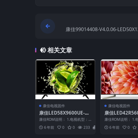
康佳99014408-V4.0.06-LED50X1
2000542YT原厂系统刷机电视
相关文章
康佳电视固件
康佳电视固件
康佳LED58X9600UE-99
康佳LED42R560
013261-V2.2.05-71002
011861-V1.0
康佳ROM说明： 1.电视机型：L
康佳ROM说明： 1.
901-MBOOT-V1.0.20原
统刷机电视固件
ED58X9600UE 2.物料号：990
ED42R5600PF 2.
6 年前
0
0
233
20
6 年前
0
13...
1...
厂系统刷机电视固件包下
载