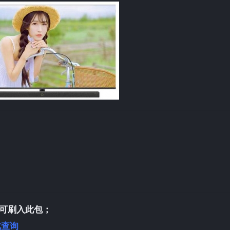
可刷入此包；
此查询