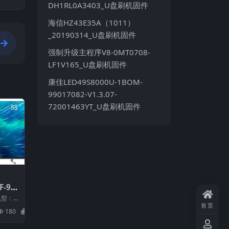
DH1RL0A3403_U盘刷机固件
海信HZ43E35A（1011）
_20190314_U盘刷机固件
强制升级主程序V8-0MT0708-
LF1V165_U盘刷机固件
康佳LED49S8000U-1BOM-
99017082-V1.3.07-
72001463YT_U盘刷机固件
F-99
0131
机型：L
电视固
首页
：9901
180
20