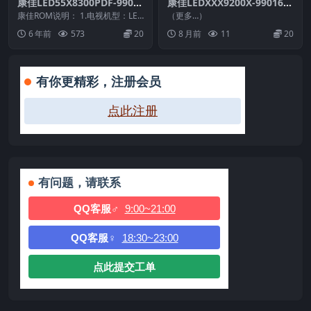
康佳LED55X8300PDF-9901
康佳LEDXXX9200X-990162
1838-V1.0.04原厂系统刷机
64-V3.0.02主程序_U盘刷机
康佳ROM说明： 1.电视机型：LED
（更多…）
电视固件包下载
55X8300PDF 2.物料号：9901...
固件
6 年前
573
20
8 月前
11
20
有你更精彩，注册会员
点此注册
有问题，请联系
QQ客服♂
9:00~21:00
QQ客服♀
18:30~23:00
点此提交工单