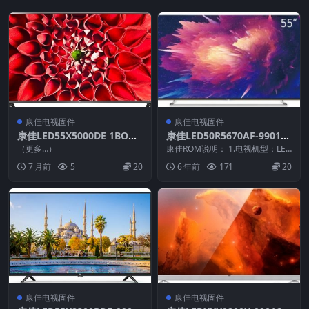
康佳电视固件
康佳电视固件
康佳LED55X5000DE 1BOM
康佳LED50R5670AF-990126
SAC-20121231_U盘刷机固
00-V1.0.05-72000425YT-20
（更多…）
康佳ROM说明： 1.电视机型：LED
件
140113原厂系统刷机电视固
50R5670AF 2.物料号：99012...
7 月前
5
20
6 年前
171
20
件包下载
康佳电视固件
康佳电视固件