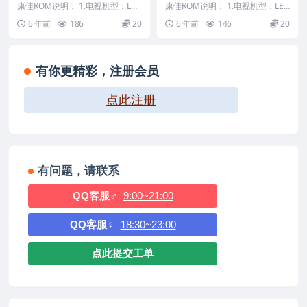
-V1.1.02原厂系统刷机电视固
40-V1.0.03原厂系统刷机电视
康佳ROM说明： 1.电视机型：LC4
康佳ROM说明： 1.电视机型：LED
件包下载
6TS86DC 2.物料号：9900773...
固件包下载
46R5100DE 2.物料号：99010...
6 年前
186
20
6 年前
146
20
有你更精彩，注册会员
点此注册
有问题，请联系
QQ客服♂
9:00~21:00
QQ客服♀
18:30~23:00
点此提交工单