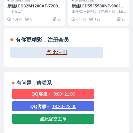
康佳LED32M1200AF-72000
康佳LED55F5580NF-990117
606YT-99013881-V2.1.00_U
78_V1.0.01原厂系统刷机电
（更多…）
康佳ROM说明： 1.电视机型：LED
盘刷机固件
视固件包下载
55F5580NF 2.物料号：99011...
7 月前
9
20
6 年前
192
20
有你更精彩，注册会员
点此注册
有问题，请联系
QQ客服♂
9:00~21:00
QQ客服♀
18:30~23:00
点此提交工单