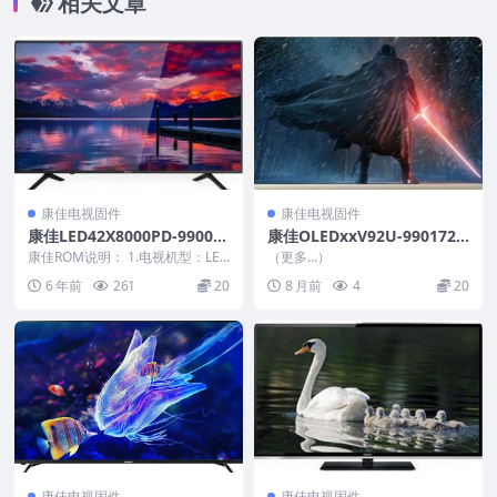
相关文章
康佳电视固件
康佳电视固件
康佳LED42X8000PD-99009
康佳OLEDxxV92U-9901724
127-V1.0.09原厂系统刷机电
0-V1.1.04-主程序_U盘刷机固
康佳ROM说明： 1.电视机型：LED
（更多…）
视固件包下载
42X8000PD 2.物料号：99009...
件
6 年前
261
20
8 月前
4
20
康佳电视固件
康佳电视固件