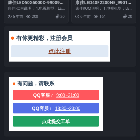
康佳LED50X6000D-9900953
康佳LED40F2200NE_99010
6-V1.0.03原厂系统刷机电视
295-V1.1.12原厂系统刷机电
康佳ROM说明： 1.电视机型：LED
康佳ROM说明： 1.电视机型：LED
固件包下载
50X6000D 2.物料号：990095...
视固件包下载
40F2200NE 2.物料号：99010...
6 年前
208
20
6 年前
164
20
有你更精彩，注册会员
点此注册
有问题，请联系
QQ客服♂
9:00~21:00
QQ客服♀
18:30~23:00
点此提交工单