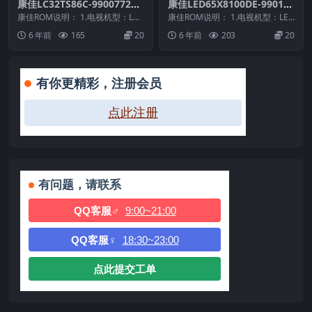
康佳LC32TS86C-99007725-
康佳LED65X8100DE-990106
V1.1.01原厂系统刷机电视固
15-V1.0.05原厂系统刷机电视
康佳ROM说明： 1.电视机型：LC3
康佳ROM说明： 1.电视机型：LED
件包下载
2TS86C 2.物料号：99007725...
固件包下载
65X8100DE 2.物料号：99010...
6 年前
165
20
6 年前
203
20
有你更精彩，注册会员
点此注册
有问题，请联系
QQ客服♂
9:00~21:00
QQ客服♀
18:30~23:00
点此提交工单