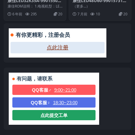
康佳LED32K35A-99015509-
康佳LED48U60-99015731-V
V1.0.05_99015803-V1.0.01-
1.0.01-72000799YT_U盘刷
康佳ROM说明： 1.电视机型：LED
（更多…）
72003188原厂系统刷机电视
32K35A 2.物料号：99015509...
机固件
6 年前
295
20
7 月前
10
20
固件包下载
有你更精彩，注册会员
点此注册
有问题，请联系
QQ客服♂
9:00~21:00
QQ客服♀
18:30~23:00
点此提交工单