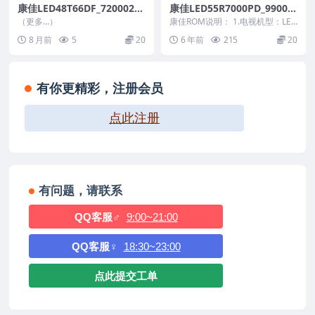
康佳LED48T66DF_72000258
康佳LED55R7000PD_99009
YT_99011715-V1.1.09_U盘
317-V1.0.35原厂系统刷机电
（更多…）
康佳ROM说明： 1.电视机型：LED
刷机固件
视固件包下载
55R7000PD 2.物料号：99009...
8 月前
5
20
6 年前
215
20
有你更精彩，注册会员
点此注册
有问题，请联系
QQ客服♂
9:00~21:00
QQ客服♀
18:30~23:00
点此提交工单