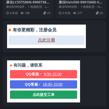
康佳LC55TS86N-99007387-
康佳hisiv500-99015660-V1.
V1.0.01原厂系统刷机电视固
0.05-LED65S1-72000166YT
康佳ROM说明： 1.电视机型：LC5
康佳ROM说明： 1.电视机型：hisi
件包下载
5TS86N 2.物料号：99007387...
原厂系统刷机电视固件包下载
v500 2.物料号：99015660 ...
6 年前
186
20
6 年前
277
20
有你更精彩，注册会员
点此注册
有问题，请联系
QQ客服♂
9:00~21:00
QQ客服♀
18:30~23:00
点此提交工单