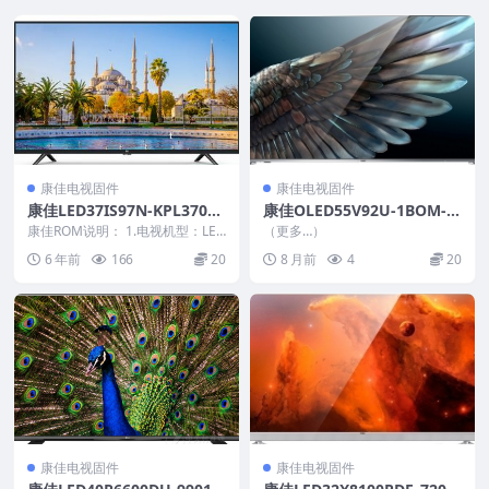
康佳电视固件
康佳电视固件
康佳LED37IS97N-KPL370A
康佳OLED55V92U-1BOM-9
1C3E1-V1.2.25-99007330原
9016690-V1.0.07-71003441
康佳ROM说明： 1.电视机型：LED
（更多…）
厂系统刷机电视固件包下载
37IS97N 2.物料号：9900733...
_U盘刷机固件
6 年前
166
20
8 月前
4
20
康佳电视固件
康佳电视固件