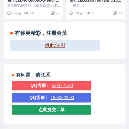
康佳LED40R6600DU-99012
康佳LED32X8100PDE_7200
618-V1.0.10原厂系统刷机电
0813_V1.0.01_U盘刷机固件
康佳ROM说明： 1.电视机型：LED
（更多…）
视固件包下载
40R6600DU 2.物料号：99012...
6 年前
211
20
7 月前
4
20
有你更精彩，注册会员
点此注册
有问题，请联系
QQ客服♂
9:00~21:00
QQ客服♀
18:30~23:00
点此提交工单