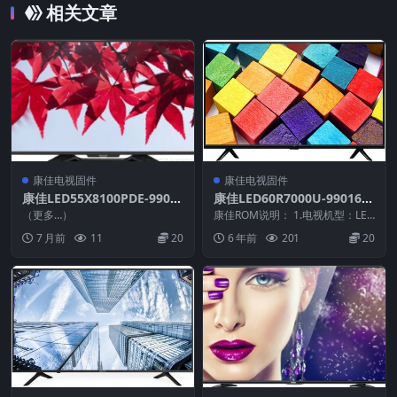
相关文章
康佳电视固件
康佳电视固件
康佳LED55X8100PDE-9901
康佳LED60R7000U-990169
1496-V1.2.01_U盘刷机固件
65-V2.2.10-72001423YT屏
（更多…）
康佳ROM说明： 1.电视机型：LED
参软件原厂系统刷机电视固件
60R7000U 2.物料号：990169...
7 月前
11
20
6 年前
201
20
包下载