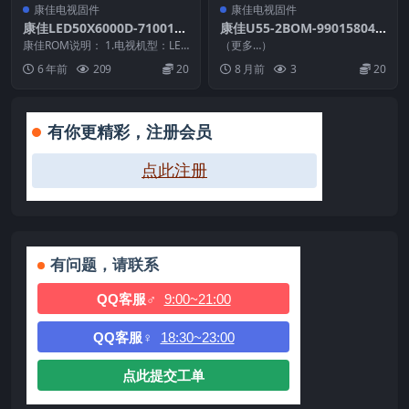
康佳电视固件
康佳电视固件
康佳LED50X6000D-7100186
康佳U55-2BOM-99015804-
0(V500HK1-LS5C1)-990095
V1.0.01-72000212YT_U盘刷
康佳ROM说明： 1.电视机型：LED
（更多…）
36-V1.1.09原厂系统刷机电视
50X6000D 2.物料号：990095...
机固件
6 年前
209
20
8 月前
3
20
固件包下载
有你更精彩，注册会员
点此注册
有问题，请联系
QQ客服♂
9:00~21:00
QQ客服♀
18:30~23:00
点此提交工单