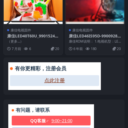
康佳电视固件
康佳电视固件
康佳LED40T60U_99015240_
康佳LED46IS95D-99009280
V2.0.03_71003281_2015072
-V1.0.03原厂系统刷机电视固
（更多…）
康佳ROM说明： 1.电视机型：LED
1_202854_U盘刷机固件
件包下载
46IS95D 2.物料号：9900928...
7 月前
6
20
6 年前
180
20
有你更精彩，注册会员
点此注册
有问题，请联系
QQ客服♂
9:00~21:00