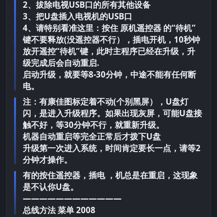
2、拔除电视USB口的所有其他设备
3、把U盘插入电视机的USB口
4、请特别看准这里：按住 原机遥控器 的“待机”
键不要释放(没遥控器不行），插电开机，10秒钟
放开遥控“待机”键，此时主程序已经在升级，升
级完成后会自动重启.
启动升级，就要等8-30分钟，中途不能有任何断
电。
注：有康佳图标定着不动(个别黑屏），U盘灯
闪，是进入升级程序。如果出现灰屏，可能U盘接
触不好，等30分钟不行，就重新升级。
机器自动重启等完全正常后才拨下U盘
升级第一次进入系统，时间肯定要长一点，请等2
分钟才操作。
有的按住遥控器，插电 ，机总是在重启，这现象
是不认你U盘。
————————————
总线方法 菜单 2008