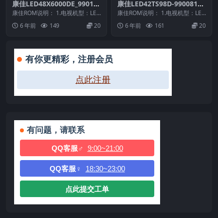
康佳LED48X6000DE_99010
康佳LED42TS98D-99008131
784-V1.0.07原厂系统刷机电
-V1.0.02_20101207原厂系统
康佳ROM说明： 1.电视机型：LED
康佳ROM说明： 1.电视机型：LED
视固件包下载
48X6000DE 2.物料号：99010...
刷机电视固件包下载
42TS98D 2.物料号：9900813...
6 年前
149
20
6 年前
161
20
有你更精彩，注册会员
点此注册
有问题，请联系
QQ客服♂
9:00~21:00
QQ客服♀
18:30~23:00
点此提交工单