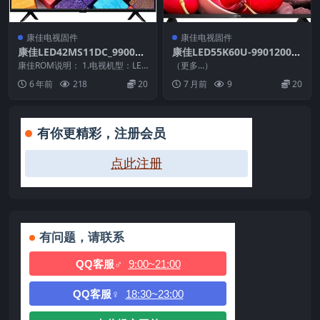
康佳电视固件
康佳电视固件
康佳LED42MS11DC_990090
康佳LED55K60U-99012001-
95-V1.0.06原厂系统刷机电视
V2.3.04-71002683_U盘刷机
康佳ROM说明： 1.电视机型：LED
（更多…）
固件包下载
42MS11DC 2.物料号：990090...
固件
6 年前
218
20
7 月前
9
20
有你更精彩，注册会员
点此注册
有问题，请联系
QQ客服♂
9:00~21:00
QQ客服♀
18:30~23:00