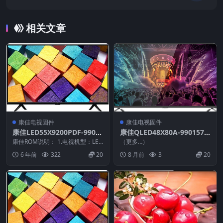
2231-V2.0.60_原厂系统刷机电视固件包下载
相关文章
康佳电视固件
康佳电视固件
康佳LED55X9200PDF-9901
康佳QLED48X80A-9901573
1323-V1.0.00原厂系统刷机
6-V1.0.01-72000952YT._U盘
康佳ROM说明： 1.电视机型：LED
（更多…）
电视固件包下载
55X9200PDF 2.物料号：9901...
刷机固件
6 年前
322
20
8 月前
3
20