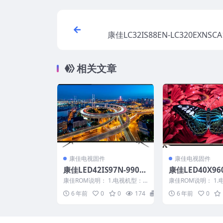
康佳LC32IS88EN-LC320EXNSCA
560-V1.2.25原厂系统刷机电
相关文章
康佳电视固件
康佳电视固件
康佳LED42IS97N-9900
康佳LED40X960
8994-V1.0.08原厂系统
012221-V2.2
康佳ROM说明： 1.电视机型：L
康佳ROM说明： 1.
刷机电视固件包下载
统刷机电视固件
ED42IS97N 2.物料号：990089
ED40X9600UF 2.
6 年前
0
0
174
20
6 年前
0
9...
2...