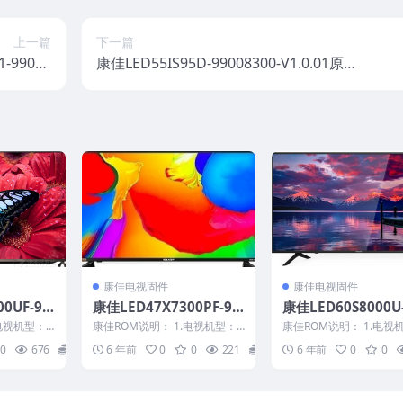
上一篇
下一篇
1-99007
康佳LED55IS95D-99008300-V1.0.01原厂
视固件包下
系统刷机电视固件包下载
载
康佳电视固件
康佳电视固件
0UF-99
康佳LED47X7300PF-99
康佳LED60S8000U
.00原厂系
011842-V2.1.23原厂系
16689-V1.3.05-72
电视机型：L
康佳ROM说明： 1.电视机型：L
康佳ROM说明： 1.电视
包下载
统刷机电视固件包下载
81YT屏参数据原厂
物料号：9901
ED47X7300PF 2.物料号：9901
ED60S8000U 2.物料号：
0
676
20
6 年前
0
0
221
20
6 年前
0
0
1...
66...
刷机电视固件包下