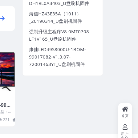
DH1RL0A3403_U盘刷机固件
海信HZ43E35A（1011）
_20190314_U盘刷机固件
强制升级主程序V8-0MT0708-
LF1V165_U盘刷机固件
康佳LED49S8000U-1BOM-
99017082-V1.3.07-
72001463YT_U盘刷机固件
-990
0012
机型：L
首页
系统
9901
221
20
载
用户
中心