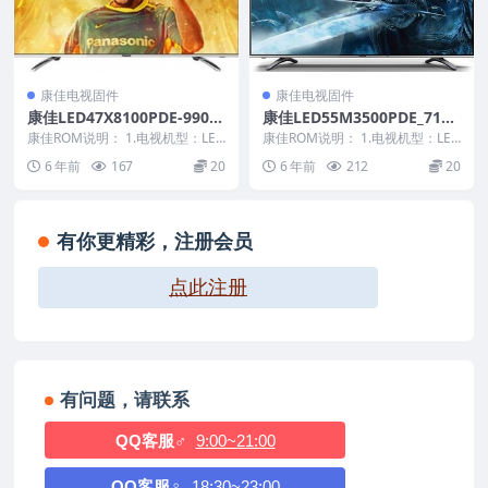
康佳电视固件
康佳电视固件
康佳LED47X8100PDE-9901
康佳LED55M3500PDE_7100
1249-V1.0.08原厂系统刷机
2426_99011265_V1.1.10原
康佳ROM说明： 1.电视机型：LED
康佳ROM说明： 1.电视机型：LED
电视固件包下载
47X8100PDE 2.物料号：9901...
厂系统刷机电视固件包下载
55M3500PDE 2.物料号：9901...
6 年前
167
20
6 年前
212
20
有你更精彩，注册会员
点此注册
有问题，请联系
QQ客服♂
9:00~21:00
QQ客服♀
18:30~23:00