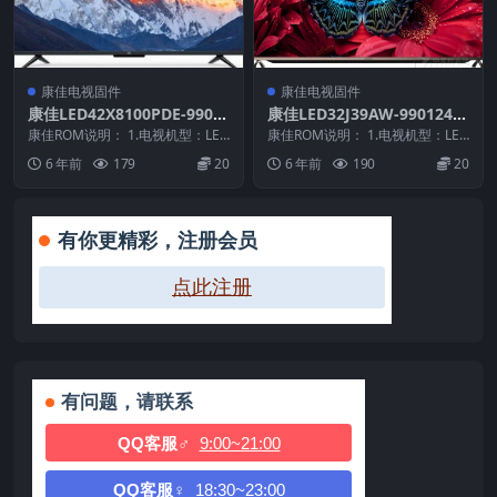
康佳电视固件
康佳电视固件
康佳LED42X8100PDE-9901
康佳LED32J39AW-9901245
0252-V1.0.01原厂系统刷机
8-V2.1.02原厂系统刷机电视
康佳ROM说明： 1.电视机型：LED
康佳ROM说明： 1.电视机型：LED
电视固件包下载
42X8100PDE 2.物料号：9901...
固件包下载
32J39AW 2.物料号：9901245...
6 年前
179
20
6 年前
190
20
有你更精彩，注册会员
点此注册
有问题，请联系
QQ客服♂
9:00~21:00
QQ客服♀
18:30~23:00