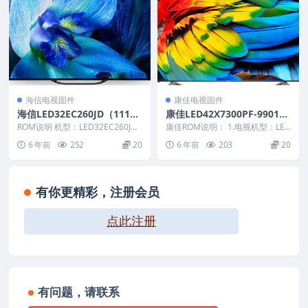
海信电视固件
康佳电视固件
海信LED32EC260JD（111
康佳LED42X7300PF-990118
2）BOM3官方原厂USB刷机
63-V1.0.22原厂系统刷机电视
ROM说明 机型：LED32EC260JD
康佳ROM说明： 1.电视机型：LED
电视固件包
固件版本：（1112） 固件大小：
固件包下载
42X7300PF 2.物料号：99011...
6 年前
252
20
6 年前
203
20
8...
有你更精彩，注册会员
点此注册
有问题，请联系