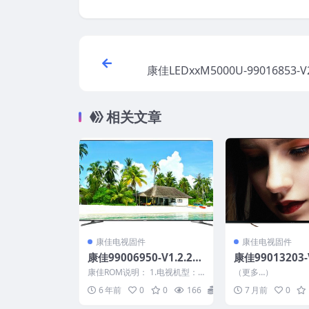
康佳LEDxxM5000U-99016853-V2
程序原厂系统刷机电视固
相关文章
康佳电视固件
康佳电视固件
康佳99006950-V1.2.25-
康佳99013203-V
LED32IS97N原厂系统刷
LED42R1800A
康佳ROM说明： 1.电视机型：L
（更多…）
机电视固件包下载
N06.1_U盘刷
ED32IS97N 2.物料号：990069
6 年前
0
0
166
20
7 月前
0
5...