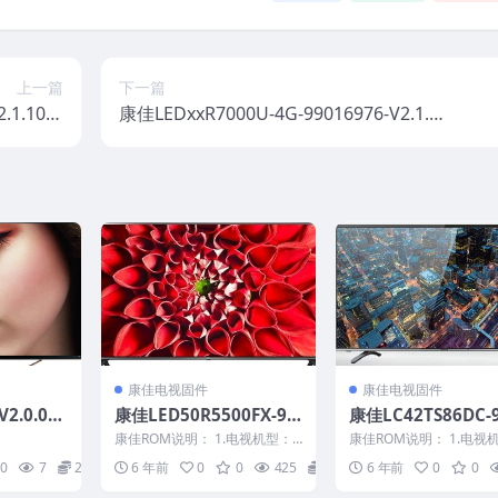
上一篇
下一篇
.1.10主
康佳LEDxxR7000U-4G-99016976-V2.1.0
件包下载
6主程序原厂系统刷机电视固件包下载
康佳电视固件
康佳电视固件
2.0.00-
康佳LED50R5500FX-99
康佳LC42TS86DC-
-T420HV
011381-V1.0.09原厂系
7730-V1.1.02原
康佳ROM说明： 1.电视机型：L
康佳ROM说明： 1.电视
机固件
统刷机电视固件包下载
刷机电视固件包下
ED50R5500FX 2.物料号：9901
C42TS86DC 2.物料号：9
0
7
20
6 年前
0
0
425
20
6 年前
0
0
1...
73...