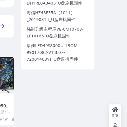
DH1RL0A3403_U盘刷机固件
海信HZ43E35A（1011）
_20190314_U盘刷机固件
强制升级主程序V8-0MT0708-
LF1V165_U盘刷机固件
康佳LED49S8000U-1BOM-
99017082-V1.3.07-
72001463YT_U盘刷机固件
9900
厂系统
机型：L
首页
载
9007
191
20