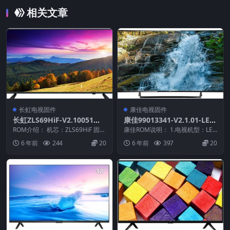
相关文章
长虹电视固件
康佳电视固件
长虹ZLS69HiF-V2.10051整
康佳99013341-V2.1.01-LED
机原厂刷机固件下载
50X1800A-72000545YT-201
ROM介绍： 机芯：ZLS69HiF 固件
康佳ROM说明： 1.电视机型：LED
版本：V2.10051 适用机型：请
41208原厂系统刷机电视固件
50X1800A 2.物料号：990133...
6 年前
244
20
6 年前
397
20
以...
包下载