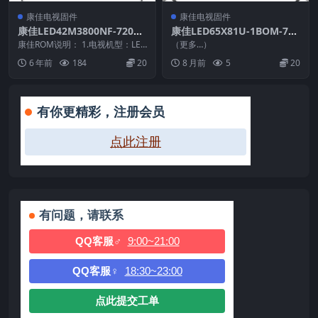
康佳电视固件
康佳电视固件
康佳LED42M3800NF-72000
康佳LED65X81U-1BOM-720
195YT-99011374-V1.1.16原
001115YT-99016232-V1.0.1
康佳ROM说明： 1.电视机型：LED
（更多…）
厂系统刷机电视固件包下载
42M3800NF 2.物料号：99011...
9_U盘刷机固件
6 年前
184
20
8 月前
5
20
有你更精彩，注册会员
点此注册
有问题，请联系
QQ客服♂
9:00~21:00
QQ客服♀
18:30~23:00
点此提交工单