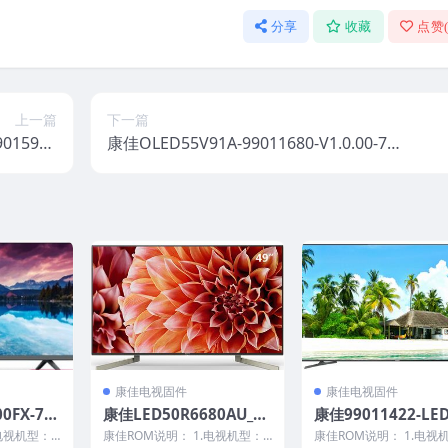
分享
收藏
点赞
上一篇
下一篇
9015935
康佳OLED55V91A-99011680-V1.0.00-71
系统刷机电视
003364原厂系统刷机电视固件包下载
件包下载
康佳电视固件
康佳电视固件
0FX-72
康佳LED50R6680AU_72
康佳99011422-LED
11360-V
000669YT_99013961-V
2200NF-72000136
电视机型：L
康佳ROM说明： 1.电视机型：L
康佳ROM说明： 1.电视