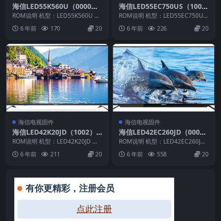
海信LED55K560U（0000）
海信LED55EC750US（100
BOM1_C005_20151112官方
0）BOM2_C004_20180226
ROM说明 机型：LED55K560U 固
ROM说明 机型：LED55EC750US
原厂USB刷机电视固件包
件版本：（0000） BOM：1 海
官方原厂USB刷机电视固件包
固件版本：（1000） BOM：2 ...
6 年前
170
20
6 年前
226
20
信...
海信电视固件
海信电视固件
海信LED42K20JD（1002）B
海信LED42EC260JD（000
OM23官方原厂USB刷机电视
0）BOM1官方原厂USB刷机
ROM说明 机型：LED42K20JD 固
ROM说明 机型：LED42EC260JD
固件包
件版本：（1002） BOM：23 海...
电视固件包
固件版本：（0000） BOM：1 ...
6 年前
211
20
6 年前
558
20
有你更精彩，注册会员
点此注册