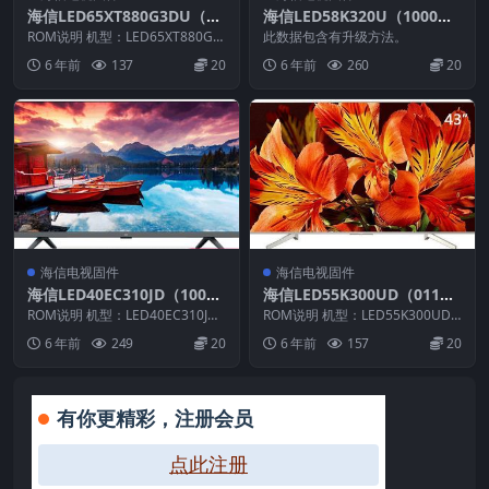
海信LED65XT880G3DU（00
海信LED58K320U（1000）
00）BOM1_C007_20130627
BOM2原装救砖刷机电视固件
ROM说明 机型：LED65XT880G3
此数据包含有升级方法。
官方原厂USB刷机电视固件包
DU 固件版本：（0000） BO
包
6 年前
137
20
6 年前
260
20
M：...
海信电视固件
海信电视固件
海信LED40EC310JD（100
海信LED55K300UD（011
0）BOM21 官方原厂USB刷
b）BOM9_C004_20160528
ROM说明 机型：LED40EC310JD
ROM说明 机型：LED55K300UD
机电视固件包
固件版本：（1000） BOM：21...
官方原厂USB刷机电视固件包
固件版本：（011b） BOM：9
6 年前
249
20
6 年前
157
20
海...
有你更精彩，注册会员
点此注册