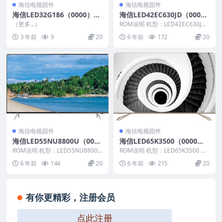
海信电视固件
海信电视固件
海信LED32G186（0000）B
海信LED42EC630JD（000
OM1_C004_20150817U盘刷
0）BOM1_C006_20130923
（更多…）
ROM说明 机型：LED42EC630JD
机固件
官方原厂USB刷机电视固件包
固件版本：（0000） BOM：1 ...
3 年前
9
20
6 年前
172
20
海信电视固件
海信电视固件
海信LED55NU8800U（000
海信LED65K3500（0000）B
1）BOM2_C010_20180403
OM1_C004_20150707官方
ROM说明 机型：LED55NU8800U
ROM说明 机型：LED65K3500 固
官方原厂USB刷机电视固件包
固件版本：（0001） BOM：2 ...
原厂USB刷机电视固件包
件版本：（0000） BOM：1 海
6 年前
144
20
6 年前
215
20
信...
有你更精彩，注册会员
点此注册