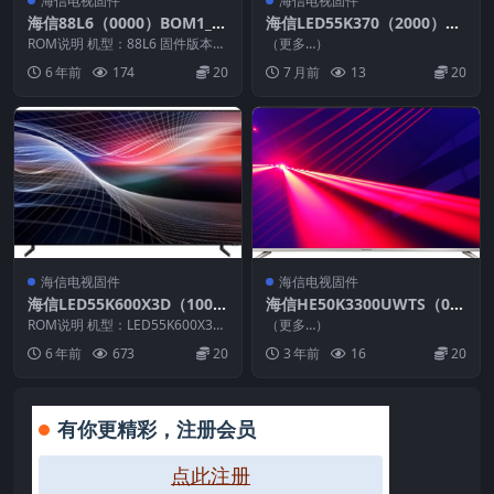
海信电视固件
海信电视固件
海信88L6（0000）BOM1_C
海信LED55K370（2000）B
010_20180322官方原厂USB
OM4升级VIDAA3软件数据2
ROM说明 机型：88L6 固件版本：
（更多…）
刷机电视固件包
（0000） BOM：1 海信88L6
0150813_U盘刷机固件
6 年前
174
20
7 月前
13
20
（0...
海信电视固件
海信电视固件
海信LED55K600X3D（100
海信HE50K3300UWTS（00
2）BOM3原装救砖刷机电视
00）BOM1_E007_20160901
ROM说明 机型：LED55K600X3D
（更多…）
固件包
固件版本：（1002） BOM：3 ...
_U盘刷机固件
6 年前
673
20
3 年前
16
20
有你更精彩，注册会员
点此注册