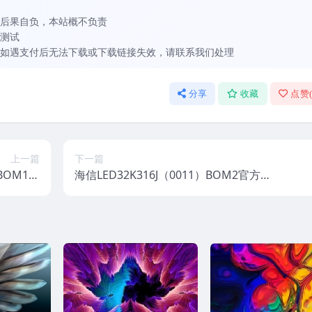
后果自负，本站概不负责
测试
如遇支付后无法下载或下载链接失效，请联系我们处理
分享
收藏
点赞
上一篇
下一篇
）BOM1官
海信LED32K316J（0011）BOM2官方原
视固件包
厂USB刷机电视固件包