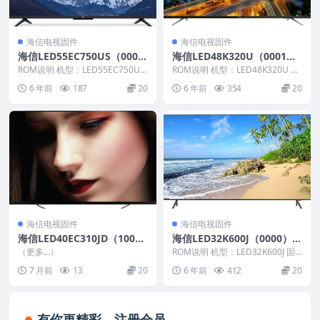
海信电视固件
海信电视固件
海信LED55EC750US（000
海信LED48K320U（0001）
0）BOM1_C006_20180226
BOM2官方原厂USB刷机电视
ROM说明 机型：LED55EC750US
ROM说明 机型：LED48K320U 固
官方原厂USB刷机电视固件包
固件版本：（0000） BOM：1 ...
固件包
件版本：（0001） BOM：2 海
6 年前
187
20
6 年前
354
20
信...
海信电视固件
海信电视固件
海信LED40EC310JD（100
海信LED32K600J（0000）B
0）BOM21 AV连接机顶盒无
OM1升级官方原厂USB刷机
（更多…）
ROM说明 机型：LED32K600J 固
信号待机问题的软件升级数据
电视固件包
件版本：（0000） BOM：1 海
7 月前
13
20
6 年前
412
20
信...
20140522_U盘刷机固件