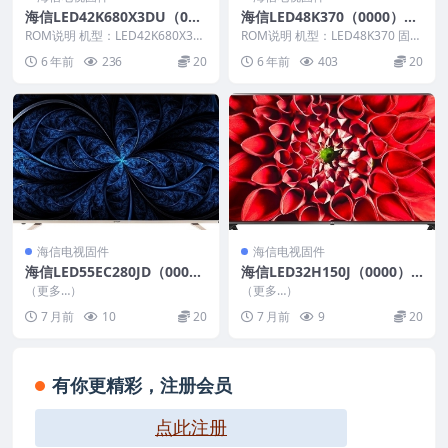
海信LED42K680X3DU（000
海信LED48K370（0000）B
1）BOM2官方原厂USB刷机
OM1官方原厂USB刷机电视
ROM说明 机型：LED42K680X3D
ROM说明 机型：LED48K370 固件
电视固件包
U 固件版本：（0001） BOM：
固件包
版本：（0000） BOM：1 海信L...
6 年前
236
20
6 年前
403
20
2...
海信电视固件
海信电视固件
海信LED55EC280JD（000
海信LED32H150J（0000）B
1）BOM2_C009_20160103_
OM1_G004_整机软件201401
（更多…）
（更多…）
U盘刷机固件
21_U盘刷机固件
7 月前
10
20
7 月前
9
20
有你更精彩，注册会员
点此注册