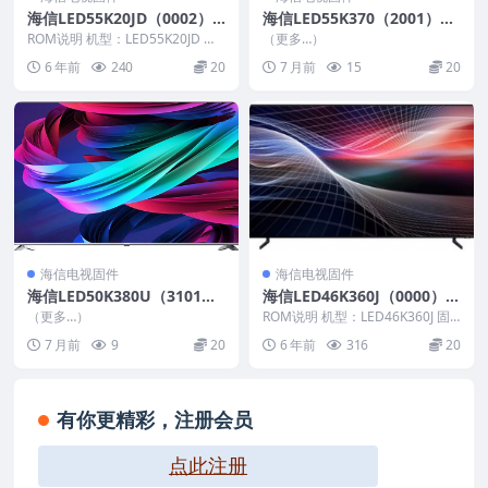
海信LED55K20JD（0002）B
海信LED55K370（2001）B
OM3官方原厂USB刷机电视
OM5_C005_20161116_U盘
ROM说明 机型：LED55K20JD 固
（更多…）
固件包
件版本：（0002） BOM：3 海
刷机固件
6 年前
240
20
7 月前
15
20
信...
海信电视固件
海信电视固件
海信LED50K380U（3101）
海信LED46K360J（0000）B
BOM3_C008_20160921_U盘
OM1官方原厂USB刷机电视
（更多…）
ROM说明 机型：LED46K360J 固
刷机固件
固件包
件版本：（0000） BOM：1 海
7 月前
9
20
6 年前
316
20
信...
有你更精彩，注册会员
点此注册