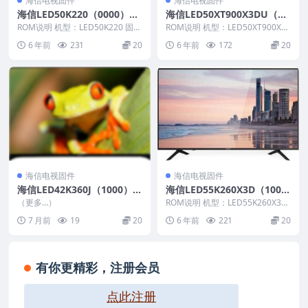
海信电视固件
海信电视固件
海信LED50K220（0000）B
海信LED50XT900X3DU（00
OM1官方原厂USB刷机电视
00）BOM1官方原厂USB刷
ROM说明 机型：LED50K220 固件
ROM说明 机型：LED50XT900X3
固件包
版本：（0000） BOM：1 海信L...
机电视固件包
DU 固件版本：（0000） BO
6 年前
231
20
6 年前
172
20
M：...
海信电视固件
海信电视固件
海信LED42K360J（1000）B
海信LED55K260X3D（100
OM21_C005_20131129_U盘
0）BOM21官方原厂USB刷
（更多…）
ROM说明 机型：LED55K260X3D
刷机固件
机电视固件包
固件版本：（1000） BOM：21...
7 月前
19
20
6 年前
221
20
有你更精彩，注册会员
点此注册