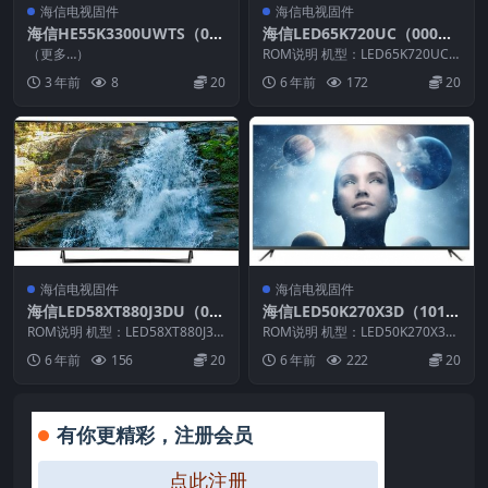
海信电视固件
海信电视固件
海信HE55K3300UWTS（00
海信LED65K720UC（000
00）BOM1_E007_20160901
0）BOM1官方原厂USB刷机
（更多…）
ROM说明 机型：LED65K720UC
_U盘刷机固件
电视固件包
固件版本：（0000） BOM：2
3 年前
8
20
6 年前
172
20
样...
海信电视固件
海信电视固件
海信LED58XT880J3DU（00
海信LED50K270X3D（101
00）BOM1_C007_20130625
1）BOM2官方原厂USB刷机
ROM说明 机型：LED58XT880J3D
ROM说明 机型：LED50K270X3D
官方原厂USB刷机电视固件包
U 固件版本：（0000） BOM：...
电视固件包
固件版本：（1011） BOM：2 ...
6 年前
156
20
6 年前
222
20
有你更精彩，注册会员
点此注册