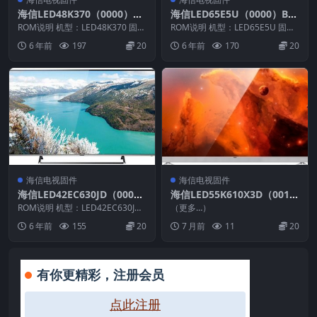
海信LED48K370（0000）B
海信LED65E5U（0000）BO
OM1官方原厂USB刷机电视
M1_C002_20170911官方原
ROM说明 机型：LED48K370 固件
ROM说明 机型：LED65E5U 固件
固件包
版本：（0000） BOM：1 海信L...
厂USB刷机电视固件包
版本：（0000） BOM：1 海信L
6 年前
197
20
6 年前
170
20
E...
海信电视固件
海信电视固件
海信LED42EC630JD（000
海信LED55K610X3D（001
0）BOM1_C001_20131204
1）BOM2_C004_20140311_
ROM说明 机型：LED42EC630JD
（更多…）
官方原厂USB刷机电视固件包
固件版本：（0000） BOM：1 ...
U盘刷机固件
6 年前
155
20
7 月前
11
20
有你更精彩，注册会员
点此注册